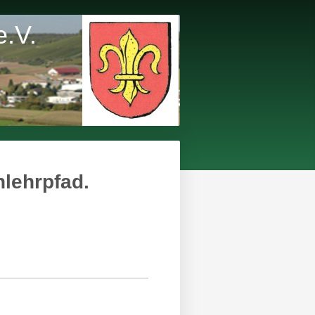
e.V.
lehrpfad.