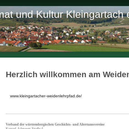
at und Kultur Kleingartach 
Herzlich willkommen am Weiden
www.kleingartacher-weidenlehrpfad.de/
Verband der württembergischen Geschichts- und Altertumsvereine
Konrad-Adenauer-Straße 4